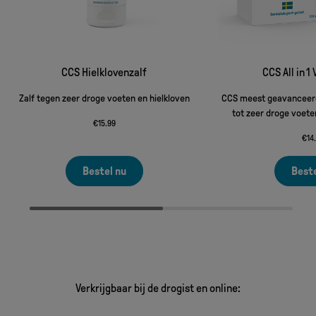
CCS Hielklovenzalf
CCS All in 
Zalf tegen zeer droge voeten en hielkloven
CCS meest geavanceerd
tot zeer droge voeten
€
15.99
€
14
Bestel nu
Beste
Verkrijgbaar bij de drogist en online: