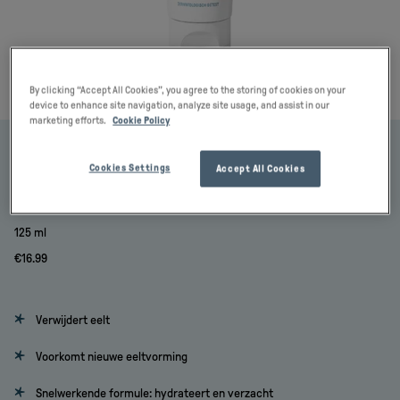
By clicking “Accept All Cookies”, you agree to the storing of cookies on your
device to enhance site navigation, analyze site usage, and assist in our
marketing efforts.
Cookie Policy
CCS Eeltcrème
Cookies Settings
Accept All Cookies
Crème tegen eelt en harde huid
125 ml
€
16.99
Verwijdert eelt
Voorkomt nieuwe eeltvorming
Snelwerkende formule: hydrateert en verzacht